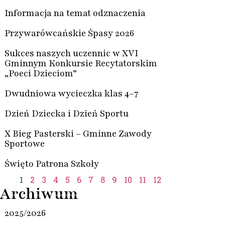
Informacja na temat odznaczenia
Przywarówcańskie Śpasy 2026
Sukces naszych uczennic w XVI
Gminnym Konkursie Recytatorskim
„Poeci Dzieciom”
Dwudniowa wycieczka klas 4–7
Dzień Dziecka i Dzień Sportu
X Bieg Pasterski – Gminne Zawody
Sportowe
Święto Patrona Szkoły
1
2
3
4
5
6
7
8
9
10
11
12
Archiwum
2025/2026