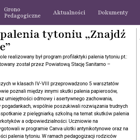
Grono
Aktualności
Dokumenty
Pedagogiczne
palenia tytoniu „Znajdź
e”
realizowany był program profilaktyki palenia tytoniu pt.:
towany został przez Powiatową Stację Sanitarno –
czych w klasach IV-VIII przeprowadzono 5 warsztatów
wie poznali między innymi skutki palenia papierosów,
az umiejętności odmowy i asertywnego zachowania,
 w pogadankach, wspólnie poszukiwali rozwiązania trudnych
spotkanie z pielęgniarką szkolną na temat skutków palenia
arkotyków a odpowiedzialności. Uczniowie na
gotowali w programie Canva ulotki antynikotynowe oraz na
ci palenia tytoniu. W ramach pedagogizacji rodziców