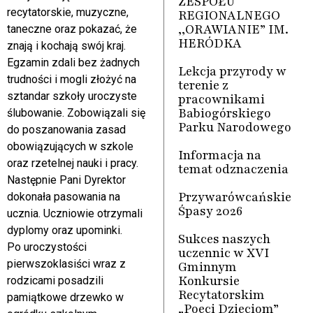
ZESPOŁU
recytatorskie, muzyczne,
REGIONALNEGO
,,ORAWIANIE” IM.
taneczne oraz pokazać, że
HERÓDKA
znają i kochają swój kraj.
Egzamin zdali bez żadnych
Lekcja przyrody w
trudności i mogli złożyć na
terenie z
sztandar szkoły uroczyste
pracownikami
Babiogórskiego
ślubowanie. Zobowiązali się
Parku Narodowego
do poszanowania zasad
obowiązujących w szkole
Informacja na
oraz rzetelnej nauki i pracy.
temat odznaczenia
Następnie Pani Dyrektor
Przywarówcańskie
dokonała pasowania na
Śpasy 2026
ucznia. Uczniowie otrzymali
dyplomy oraz upominki.
Sukces naszych
Po uroczystości
uczennic w XVI
pierwszoklasiści wraz z
Gminnym
Konkursie
rodzicami posadzili
Recytatorskim
pamiątkowe drzewko w
„Poeci Dzieciom”