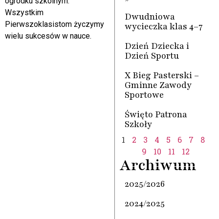
ogródku szkolnym.
Wszystkim
Dwudniowa
Pierwszoklasistom życzymy
wycieczka klas 4–7
wielu sukcesów w nauce.
Dzień Dziecka i
Dzień Sportu
X Bieg Pasterski –
Gminne Zawody
Sportowe
Święto Patrona
Szkoły
1
2
3
4
5
6
7
8
9
10
11
12
Archiwum
2025/2026
2024/2025