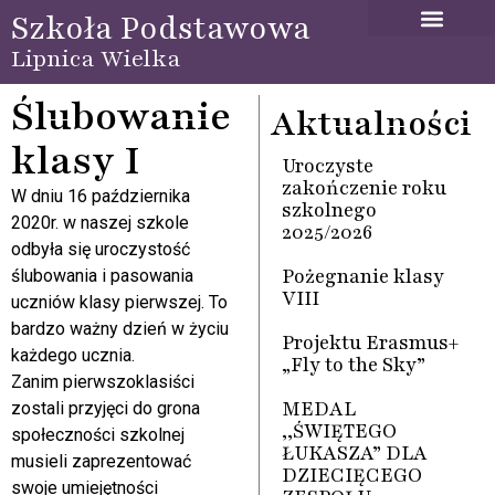
Szkoła Podstawowa
Lipnica Wielka
Ślubowanie
Aktualności
klasy I
Uroczyste
zakończenie roku
W dniu 16 października
szkolnego
2020r. w naszej szkole
2025/2026
odbyła się uroczystość
Pożegnanie klasy
ślubowania i pasowania
VIII
uczniów klasy pierwszej. To
bardzo ważny dzień w życiu
Projektu Erasmus+
każdego ucznia.
„Fly to the Sky”
Zanim pierwszoklasiści
MEDAL
zostali przyjęci do grona
,,ŚWIĘTEGO
społeczności szkolnej
ŁUKASZA” DLA
musieli zaprezentować
DZIECIĘCEGO
swoje umiejętności