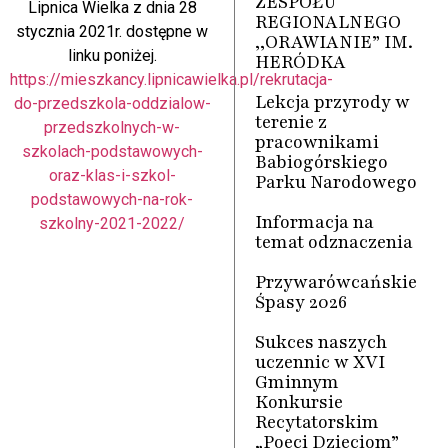
ZESPOŁU
Lipnica Wielka z dnia 28
REGIONALNEGO
stycznia 2021r. dostępne w
,,ORAWIANIE” IM.
linku poniżej.
HERÓDKA
https://mieszkancy.lipnicawielka.pl/rekrutacja-
Lekcja przyrody w
do-przedszkola-oddzialow-
terenie z
przedszkolnych-w-
pracownikami
szkolach-podstawowych-
Babiogórskiego
oraz-klas-i-szkol-
Parku Narodowego
podstawowych-na-rok-
Informacja na
szkolny-2021-2022/
temat odznaczenia
Przywarówcańskie
Śpasy 2026
Sukces naszych
uczennic w XVI
Gminnym
Konkursie
Recytatorskim
„Poeci Dzieciom”