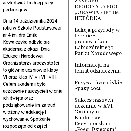
ZESPOŁU
aczkolwiek trudnej pracy
REGIONALNEGO
pedagogów.
,,ORAWIANIE” IM.
HERÓDKA
Dnia 14 października 2024
roku w Szkole Podstawowej
Lekcja przyrody w
terenie z
nr 4 im. dra Emila
pracownikami
Kowalczyka odbyła się
Babiogórskiego
akademia z okazji Dnia
Parku Narodowego
Edukacji Narodowej.
Organizatorzy uroczystości
Informacja na
temat odznaczenia
to głównie uczniowie klasy
VI oraz klas IV-V i VII-VIII.
Przywarówcańskie
Celem akademii było
Śpasy 2026
uczczenie nauczycieli w dniu
ich święta oraz
Sukces naszych
uczennic w XVI
podziękowanie im za trud
Gminnym
włożony w edukację i
Konkursie
wychowanie. Spotkanie
Recytatorskim
rozpoczęto od części
„Poeci Dzieciom”