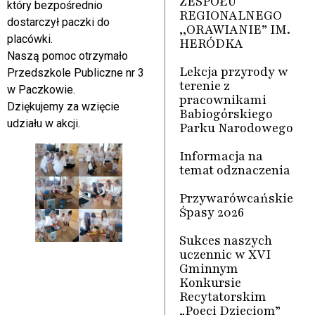
ZESPOŁU
który bezpośrednio
REGIONALNEGO
dostarczył paczki do
,,ORAWIANIE” IM.
placówki.
HERÓDKA
Naszą pomoc otrzymało
Lekcja przyrody w
Przedszkole Publiczne nr 3
terenie z
w Paczkowie.
pracownikami
Dziękujemy za wzięcie
Babiogórskiego
udziału w akcji.
Parku Narodowego
Informacja na
temat odznaczenia
Przywarówcańskie
Śpasy 2026
Sukces naszych
uczennic w XVI
Gminnym
Konkursie
Recytatorskim
„Poeci Dzieciom”