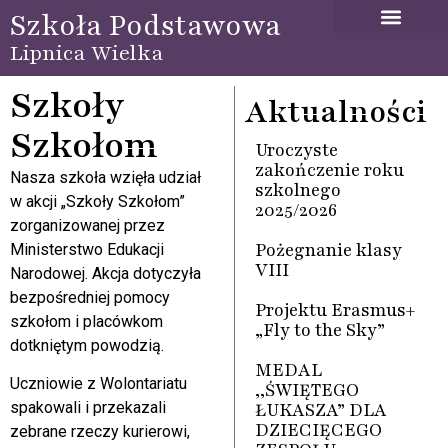
Szkoła Podstawowa
Lipnica Wielka
Szkoły
Aktualności
Szkołom
Uroczyste
zakończenie roku
Nasza szkoła wzięła udział
szkolnego
w akcji „Szkoły Szkołom”
2025/2026
zorganizowanej przez
Pożegnanie klasy
Ministerstwo Edukacji
VIII
Narodowej. Akcja dotyczyła
bezpośredniej pomocy
Projektu Erasmus+
szkołom i placówkom
„Fly to the Sky”
dotkniętym powodzią.
MEDAL
Uczniowie z Wolontariatu
,,ŚWIĘTEGO
ŁUKASZA” DLA
spakowali i przekazali
DZIECIĘCEGO
zebrane rzeczy kurierowi,