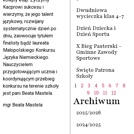
Kacprowi sukcesu i
Dwudniowa
wierzymy, że jego talent
wycieczka klas 4–7
językowy, rozwijany
Dzień Dziecka i
systematycznie dzień po
Dzień Sportu
dniu, zaowocuje tytułem
finalisty bądź laureata
X Bieg Pasterski –
Małopolskiego Konkursu
Gminne Zawody
Sportowe
Języka Niemieckiego.
Nauczycielem
Święto Patrona
przygotowującym ucznia i
Szkoły
koordynującym przebieg
1
2
3
4
5
6
7
8
konkursu na terenie szkoły
9
10
11
12
jest pani Beata Mastela.
Archiwum
mgr Beata Mastela
2025/2026
2024/2025