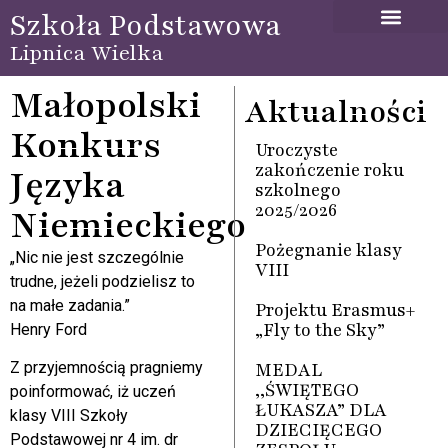
Szkoła Podstawowa
Lipnica Wielka
Małopolski
Aktualności
Konkurs
Uroczyste
zakończenie roku
Języka
szkolnego
2025/2026
Niemieckiego
Pożegnanie klasy
„Nic nie jest szczególnie
VIII
trudne, jeżeli podzielisz to
na małe zadania.”
Projektu Erasmus+
„Fly to the Sky”
Henry Ford
MEDAL
Z przyjemnością pragniemy
,,ŚWIĘTEGO
poinformować, iż uczeń
ŁUKASZA” DLA
klasy VIII Szkoły
DZIECIĘCEGO
Podstawowej nr 4 im. dr