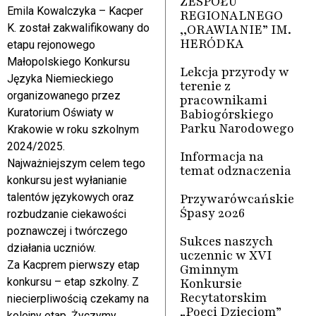
ZESPOŁU
Emila Kowalczyka – Kacper
REGIONALNEGO
,,ORAWIANIE” IM.
K. został zakwalifikowany do
HERÓDKA
etapu rejonowego
Małopolskiego Konkursu
Lekcja przyrody w
Języka Niemieckiego
terenie z
organizowanego przez
pracownikami
Babiogórskiego
Kuratorium Oświaty w
Parku Narodowego
Krakowie w roku szkolnym
2024/2025.
Informacja na
Najważniejszym celem tego
temat odznaczenia
konkursu jest wyłanianie
Przywarówcańskie
talentów językowych oraz
Śpasy 2026
rozbudzanie ciekawości
poznawczej i twórczego
Sukces naszych
działania uczniów.
uczennic w XVI
Za Kacprem pierwszy etap
Gminnym
Konkursie
konkursu – etap szkolny. Z
Recytatorskim
niecierpliwością czekamy na
„Poeci Dzieciom”
kolejny etap. Życzymy