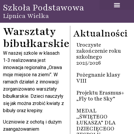
Szkoła Podstawowa
Lipnica Wielka
Warsztaty
Aktualności
bibułkarskie
Uroczyste
zakończenie roku
W naszej szkole w klasach
szkolnego
1-3 realizowana jest
2025/2026
innowacja regionalna „Orawa
Pożegnanie klasy
moje miejsce na ziemi”. W
VIII
ramach działań z innowacji
zorganizowano warsztaty
Projektu Erasmus+
bibułkarskie. Dzieci nauczyły
„Fly to the Sky”
się jak można zrobić kwiaty z
MEDAL
bibuły oraz krepiny.
,,ŚWIĘTEGO
ŁUKASZA” DLA
Uczniowie z ochotą i dużym
DZIECIĘCEGO
zaangażowaniem