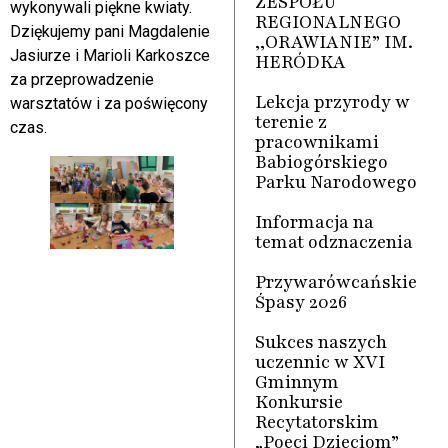
ZESPOŁU
wykonywali piękne kwiaty.
REGIONALNEGO
Dziękujemy pani Magdalenie
,,ORAWIANIE” IM.
Jasiurze i Marioli Karkoszce
HERÓDKA
za przeprowadzenie
Lekcja przyrody w
warsztatów i za poświęcony
terenie z
czas.
pracownikami
Babiogórskiego
Parku Narodowego
Informacja na
temat odznaczenia
Przywarówcańskie
Śpasy 2026
Sukces naszych
uczennic w XVI
Gminnym
Konkursie
Recytatorskim
„Poeci Dzieciom”