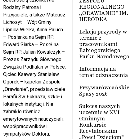
ZESPOŁU
REGIONALNEGO
Rodziny Patrona i
,,ORAWIANIE” IM.
Przyjaciele, a także Mateusz
HERÓDKA
Lichosyt – Wójt Gminy
Lipnica Wielka, Anna Paluch
Lekcja przyrody w
terenie z
– Posłanka na Sejm RP,
pracownikami
Edward Siarka – Poseł na
Babiogórskiego
Sejm RP, Julian Kowalczyk –
Parku Narodowego
Prezes Zarządu Głównego
Związku Podhalan w Polsce,
Informacja na
temat odznaczenia
Ojciec Ksawery Stanisław
Ogórek – kapelan Zespołu
Przywarówcańskie
„Orawianie”, przedstawiciele
Śpasy 2026
Parafii Św. Łukasza, szkół i
lokalnych instytucji. Nie
Sukces naszych
uczennic w XVI
zabrakło również
Gminnym
emerytowanych nauczycieli,
Konkursie
współpracowników i
Recytatorskim
sympatyków Doktora.
„Poeci Dzieciom”