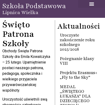
Szkoła Podstawowa
Lipnica Wielka
Święto
Aktualności
Patrona
Uroczyste
zakończenie roku
Szkoły
szkolnego
2025/2026
Obchody Święta Patrona
Szkoły dra Emila Kowalczyka
Pożegnanie klasy
– 25 lutego. Upamiętnienie
VIII
postaci naszego patrona,
Projektu Erasmus+
pedagoga, społecznika i
„Fly to the Sky”
wielkiego przyjaciela
przywarówczańskiej
MEDAL
wspólnoty.
,,ŚWIĘTEGO
ŁUKASZA” DLA
Uroczystość uświetnili swą
DZIECIĘCEGO
obecnością członkowie