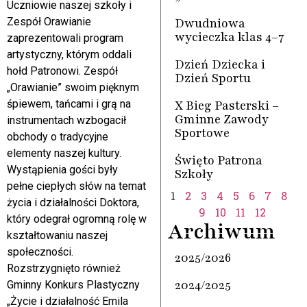
Uczniowie naszej szkoły i
Dwudniowa
Zespół Orawianie
wycieczka klas 4–7
zaprezentowali program
artystyczny, którym oddali
Dzień Dziecka i
hołd Patronowi. Zespół
Dzień Sportu
„Orawianie” swoim pięknym
X Bieg Pasterski –
śpiewem, tańcami i grą na
Gminne Zawody
instrumentach wzbogacił
Sportowe
obchody o tradycyjne
elementy naszej kultury.
Święto Patrona
Wystąpienia gości były
Szkoły
pełne ciepłych słów na temat
1
2
3
4
5
6
7
8
życia i działalności Doktora,
9
10
11
12
który odegrał ogromną rolę w
Archiwum
kształtowaniu naszej
społeczności.
2025/2026
Rozstrzygnięto również
2024/2025
Gminny Konkurs Plastyczny
„Życie i działalność Emila