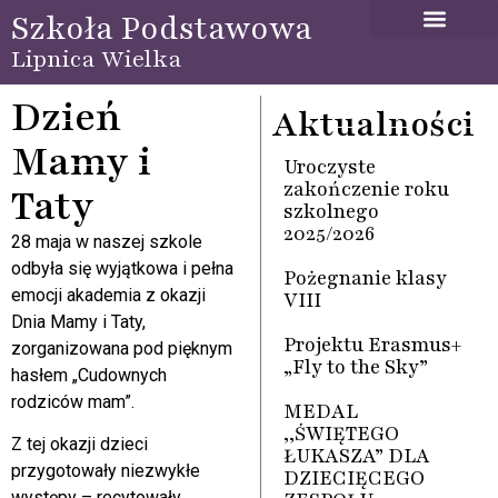
Szkoła Podstawowa
Lipnica Wielka
Dzień
Aktualności
Mamy i
Uroczyste
zakończenie roku
Taty
szkolnego
2025/2026
28 maja w naszej szkole
odbyła się wyjątkowa i pełna
Pożegnanie klasy
emocji akademia z okazji
VIII
Dnia Mamy i Taty,
Projektu Erasmus+
zorganizowana pod pięknym
„Fly to the Sky”
hasłem „Cudownych
rodziców mam”.
MEDAL
,,ŚWIĘTEGO
Z tej okazji dzieci
ŁUKASZA” DLA
przygotowały niezwykłe
DZIECIĘCEGO
występy – recytowały