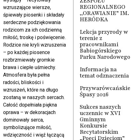
ZESPOŁU
REGIONALNEGO
wzruszające wiersze,
,,ORAWIANIE” IM.
śpiewały piosenki i składały
HERÓDKA
serdeczne podziękowania
rodzicom za ich codzienną
Lekcja przyrody w
terenie z
miłość, troskę i poświęcenie.
pracownikami
Rodzice nie kryli wzruszenia
Babiogórskiego
– po każdej piosence
Parku Narodowego
rozbrzmiewały gromkie
brawa i ciepłe uśmiechy.
Informacja na
temat odznaczenia
Atmosfera była pełna
radości, bliskości i
Przywarówcańskie
wzruszeń, które na długo
Śpasy 2026
zostaną w naszych sercach.
Całość dopełniała piękna
Sukces naszych
uczennic w XVI
oprawa – w dekoracjach
Gminnym
dominowały serca,
Konkursie
symbolizujące miłość,
Recytatorskim
wdzięczność i więź łączącą
„Poeci Dzieciom”