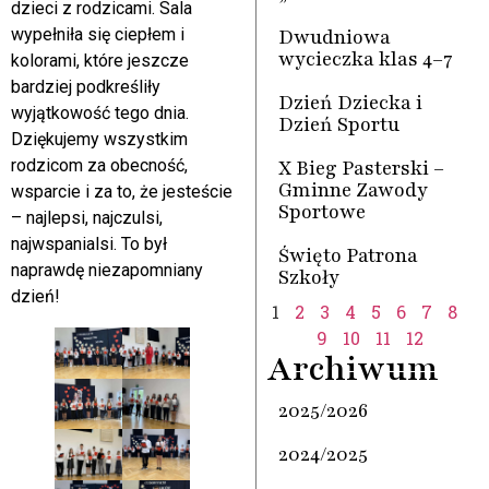
dzieci z rodzicami. Sala
Dwudniowa
wypełniła się ciepłem i
wycieczka klas 4–7
kolorami, które jeszcze
bardziej podkreśliły
Dzień Dziecka i
wyjątkowość tego dnia.
Dzień Sportu
Dziękujemy wszystkim
X Bieg Pasterski –
rodzicom za obecność,
Gminne Zawody
wsparcie i za to, że jesteście
Sportowe
– najlepsi, najczulsi,
najwspanialsi. To był
Święto Patrona
naprawdę niezapomniany
Szkoły
dzień!
1
2
3
4
5
6
7
8
9
10
11
12
Archiwum
2025/2026
2024/2025