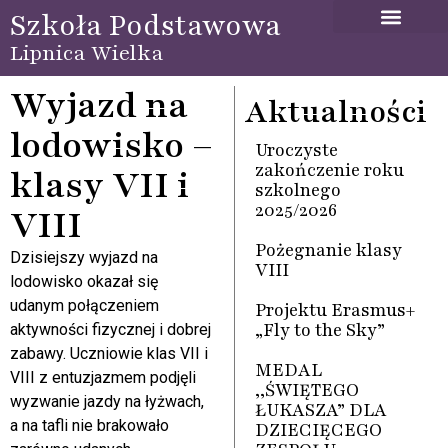
Szkoła Podstawowa
Lipnica Wielka
Wyjazd na
Aktualności
lodowisko –
Uroczyste
zakończenie roku
klasy VII i
szkolnego
2025/2026
VIII
Pożegnanie klasy
Dzisiejszy wyjazd na
VIII
lodowisko okazał się
udanym połączeniem
Projektu Erasmus+
„Fly to the Sky”
aktywności fizycznej i dobrej
zabawy. Uczniowie klas VII i
MEDAL
VIII z entuzjazmem podjęli
,,ŚWIĘTEGO
wyzwanie jazdy na łyżwach,
ŁUKASZA” DLA
a na tafli nie brakowało
DZIECIĘCEGO