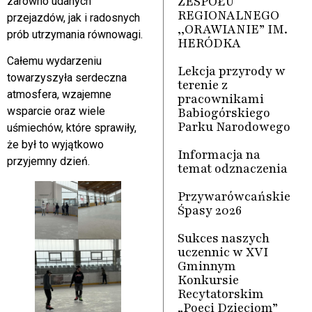
ZESPOŁU
zarówno udanych
REGIONALNEGO
przejazdów, jak i radosnych
,,ORAWIANIE” IM.
prób utrzymania równowagi.
HERÓDKA
Całemu wydarzeniu
Lekcja przyrody w
towarzyszyła serdeczna
terenie z
atmosfera, wzajemne
pracownikami
Babiogórskiego
wsparcie oraz wiele
Parku Narodowego
uśmiechów, które sprawiły,
że był to wyjątkowo
Informacja na
przyjemny dzień.
temat odznaczenia
Przywarówcańskie
Śpasy 2026
Sukces naszych
uczennic w XVI
Gminnym
Konkursie
Recytatorskim
„Poeci Dzieciom”