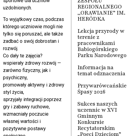
ZESPOŁU
sportowe dla uczniów
REGIONALNEGO
uzdolnionych.
,,ORAWIANIE” IM.
HERÓDKA
To wyjątkowy czas, podczas
którego uczniowie mogli nie
Lekcja przyrody w
tylko się poruszać, ale także
terenie z
zadbać o swój dobrostan i
pracownikami
Babiogórskiego
rozwój.
Parku Narodowego
Co dały te zajęcia?
wspierały zdrowy rozwój —
Informacja na
zarówno fizyczny, jak i
temat odznaczenia
psychiczny,
Przywarówcańskie
promowały aktywny i zdrowy
Śpasy 2026
styl życia,
sprzyjały integracji poprzez
Sukces naszych
gry i zabawy ruchowe,
uczennic w XVI
wzmacniały poczucie
Gminnym
Konkursie
własnej wartości i
Recytatorskim
pozytywne postawy
„Poeci Dzieciom”
społeczne,