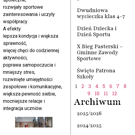
rozwijały sportowe
Dwudniowa
zainteresowania i uczyły
wycieczka klas 4–7
współpracy.
Dzień Dziecka i
A efekty:
Dzień Sportu
lepsza kondycja i większa
sprawność,
X Bieg Pasterski –
więcej chęci do codziennej
Gminne Zawody
Sportowe
aktywności,
poprawa samopoczucia i
Święto Patrona
mniejszy stres,
Szkoły
rozwinięte umiejętności
1
2
3
4
5
6
7
8
zespołowe i komunikacyjne,
9
10
11
12
większa pewność siebie,
Archiwum
mocniejsze relacje i
integracja uczniów.
2025/2026
2024/2025